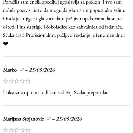
Poručila sam enciklopediju Jugoslavija za poklon. Prvo sam
dobila poziv sa info da mogu da iskoristim popust ako želim.
Onda je knjiga stigla sutradan, pažljivo upakovana da se ne
ošteti. Plus su stigle i čokoladice kao zahvalnica od izdavača.
Svaka čast! Profesionalno, pažljivo i izdanje je fenomenalno!
❤️
Marko
✓
–
25/05/2026
Luksuzna oprema, odličan sadržaj. Svaka preporuka.
Marijana Stojanovic
✓
–
25/05/2026