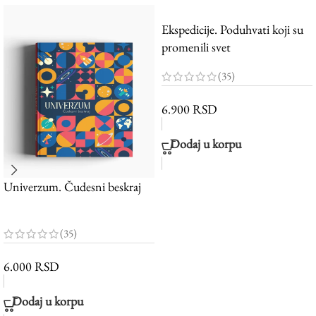
Ekspedicije. Poduhvati koji su
promenili svet
(35)
6.900
RSD
Dodaj u korpu
Univerzum. Čudesni beskraj
(35)
6.000
RSD
Dodaj u korpu