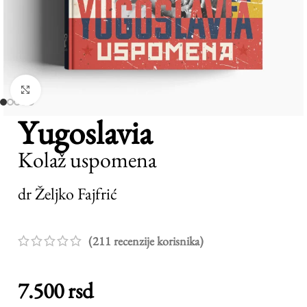
Pogledaj veću sliku
Yugoslavia
Kolaž uspomena
dr Željko Fajfrić
(
211
recenzije korisnika)
7.500
rsd