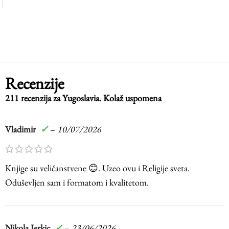
Recenzije
211 recenzija za
Yugoslavia. Kolaž uspomena
Vladimir
✓
–
10/07/2026
Knjige su veličanstvene 😊. Uzeo ovu i Religije sveta.
Oduševljen sam i formatom i kvalitetom.
Nikola Jerkic
✓
–
23/06/2026