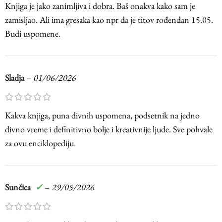
Knjiga je jako zanimljiva i dobra. Baš onakva kako sam je
zamisljao. Ali ima gresaka kao npr da je titov rođendan 15.05.
Budi uspomene.
Sladja
–
01/06/2026
Kakva knjiga, puna divnih uspomena, podsetnik na jedno
divno vreme i definitivno bolje i kreativnije ljude. Sve pohvale
za ovu enciklopediju.
Sunčica
✓
–
29/05/2026