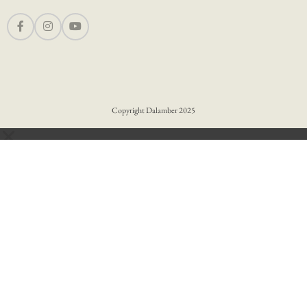
Copyright
Dalamber 2025
Yugoslavia. Kolaž
uspomena
7.500
RSD
-
+
Dodaj u k