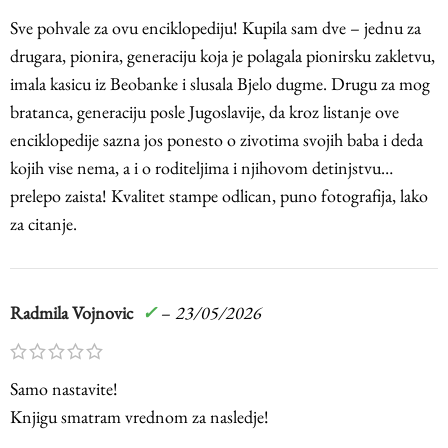
Sve pohvale za ovu enciklopediju! Kupila sam dve – jednu za
drugara, pionira, generaciju koja je polagala pionirsku zakletvu,
imala kasicu iz Beobanke i slusala Bjelo dugme. Drugu za mog
bratanca, generaciju posle Jugoslavije, da kroz listanje ove
enciklopedije sazna jos ponesto o zivotima svojih baba i deda
kojih vise nema, a i o roditeljima i njihovom detinjstvu…
prelepo zaista! Kvalitet stampe odlican, puno fotografija, lako
za citanje.
Radmila Vojnovic
✓
–
23/05/2026
Samo nastavite!
Knjigu smatram vrednom za nasledje!