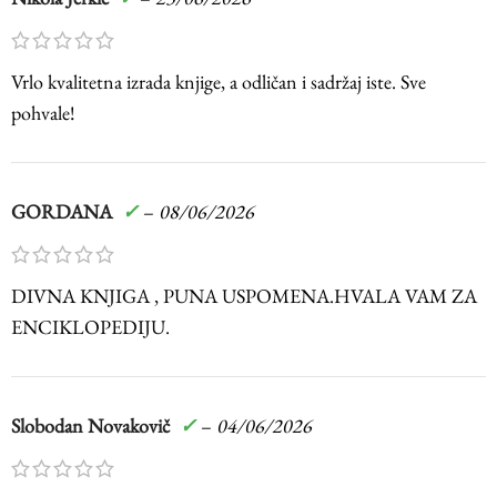
-10% popusta
Za plaćanje pouzećem ili platnom karticom
Vrlo kvalitetna izrada knjige, a odličan i sadržaj iste. Sve
odobravamo –
10% popusta
.
pohvale!
Popust se obračunava automatski na kasi.
GORDANA
✓
–
08/06/2026
DIVNA KNJIGA , PUNA USPOMENA.HVALA VAM ZA
ENCIKLOPEDIJU.
Slobodan Novakovič
✓
–
04/06/2026