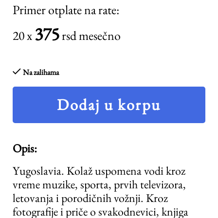
Primer otplate na rate:
375
20 x
rsd mesečno
Na zalihama
Dodaj u korpu
Opis:
Yugoslavia. Kolaž uspomena vodi kroz
vreme muzike, sporta, prvih televizora,
letovanja i porodičnih vožnji. Kroz
fotografije i priče o svakodnevici, knjiga