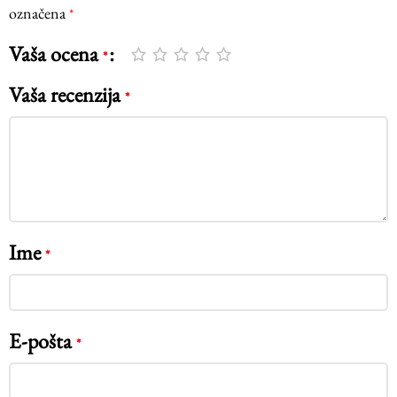
označena
*
Vaša ocena
*
Vaša recenzija
*
Ime
*
E-pošta
*