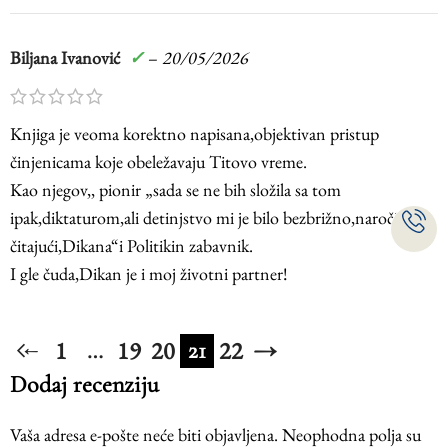
Biljana Ivanović
✓
–
20/05/2026
Knjiga je veoma korektno napisana,objektivan pristup
činjenicama koje obeležavaju Titovo vreme.
Kao njegov,, pionir „sada se ne bih složila sa tom
ipak,diktaturom,ali detinjstvo mi je bilo bezbrižno,naročito
čitajući,Dikana“i Politikin zabavnik.
I gle čuda,Dikan je i moj životni partner!
1
19
20
22
→
…
21
←
Dodaj recenziju
Vaša adresa e-pošte neće biti objavljena.
Neophodna polja su