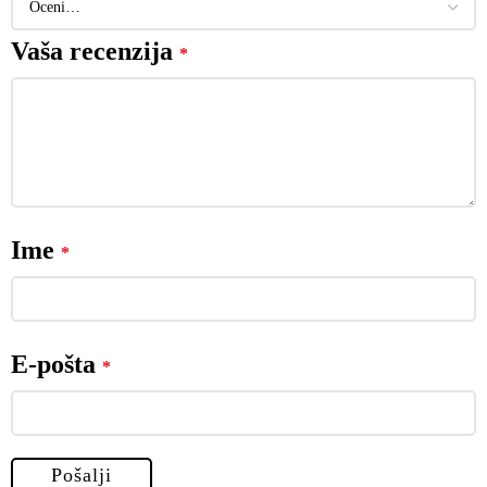
Vaša recenzija
*
Ime
*
E-pošta
*