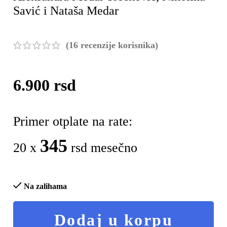
Savić i Nataša Medar
(
16
recenzije korisnika)
6.900
rsd
Primer otplate na rate:
345
20 x
rsd mesečno
Na zalihama
Dodaj u korpu