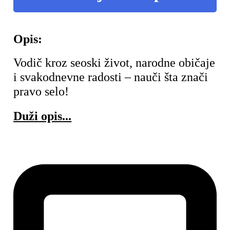
Opis:
Vodič kroz seoski život, narodne običaje
i svakodnevne radosti – nauči šta znači
pravo selo!
Duži opis