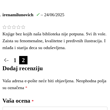
irenamilunovich
✓
–
24/06/2025
Knjige bez kojih naša biblioteka nije potpuna. Svi ih vole.
Zaista su fenomenalne, kvalitetne i predivnih ilustracija. I
mlađa i starija deca su oduševljena.
1
2
←
Dodaj recenziju
Vaša adresa e-pošte neće biti objavljena.
Neophodna polja
su označena
*
Vaša ocena
*