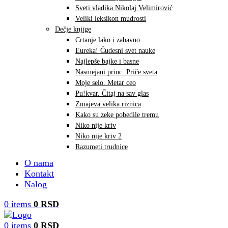
Sveti vladika Nikolaj Velimirović
Veliki leksikon mudrosti
Dečje knjige
Crtanje lako i zabavno
Eureka! Čudesni svet nauke
Najlepše bajke i basne
Nasmejani princ. Priče sveta
Moje selo. Metar ceo
Pu!kvar. Čitaj na sav glas
Zmajeva velika riznica
Kako su zeke pobedile tremu
Niko nije kriv
Niko nije kriv 2
Razumeti trudnice
O nama
Kontakt
Nalog
0
items
0
RSD
0
items
0
RSD