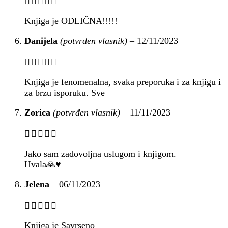
Knjiga je ODLIČNA!!!!!
Danijela
(potvrđen vlasnik)
–
12/11/2023
Knjiga je fenomenalna, svaka preporuka i za knjigu i
za brzu isporuku. Sve
Zorica
(potvrđen vlasnik)
–
11/11/2023
Jako sam zadovoljna uslugom i knjigom.
Hvala🙏♥️
Jelena
–
06/11/2023
Knjiga je Savrseno