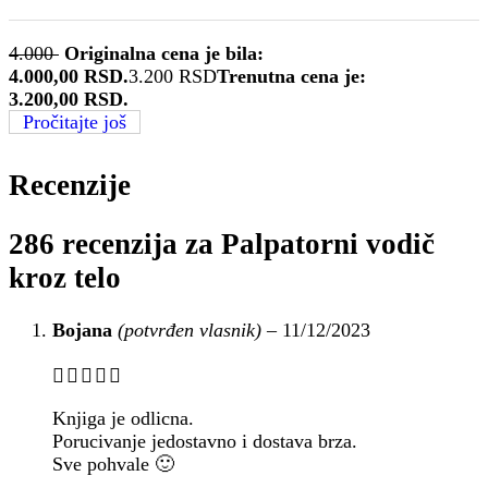
4.000
Originalna cena je bila:
4.000,00 RSD.
3.200
RSD
Trenutna cena je:
3.200,00 RSD.
Pročitajte još
Recenzije
286 recenzija za
Palpatorni vodič
kroz telo
Bojana
(potvrđen vlasnik)
–
11/12/2023
Knjiga je odlicna.
Porucivanje jedostavno i dostava brza.
Sve pohvale 🙂