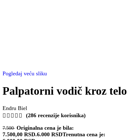
Pogledaj veću sliku
Palpatorni vodič kroz telo
Endru Biel
(
286
recenzije korisnika)
Originalna cena je bila:
7.500
7.500,00 RSD.
6.000
RSD
Trenutna cena je: