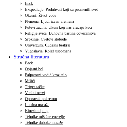
Back
Ekspedicije. Poduhvati koji su promenili svet
Okeani. Život vode
Plemena. Ljudi izvan vremena
Putevi začina. Ukusi koji nas vraćaju kući
Religije sveta. Duhovna baština čovečanstva
Srpkinje. Cvetovi slobode
Univerzum. Čudesni beskraj
Yugoslavia. Kolaž uspomena
Stručna literatura
Back
Objasni bol
Palpatorni vodič kroz telo
Mišići
Triger tačke
Vitalni nervi
Oporavak pokretom
Limfna masaža
Kineziotejping
Tehnike mišićne energije
Tehnike duboke masaže