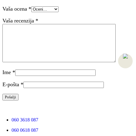
Vaša ocena
*
Vaša recenzija
*
Ime
*
E-pošta
*
060 3618 087
060 0618 087