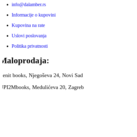
info@dalamber.rs
Informacije o kupovini
Kupovina na rate
Uslovi poslovanja
Politika privatnosti
Maloprodaja:
Zenit books, Njegoševa 24, Novi Sad
UPI2Mbooks, Medulićeva 20, Zagreb