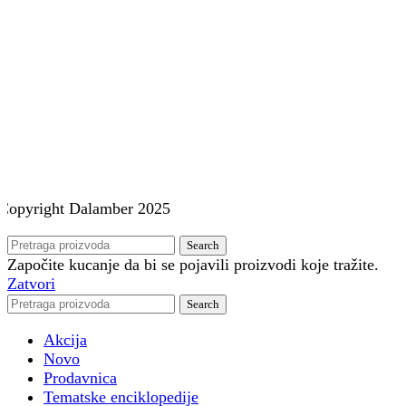
Copyright
Dalamber 2025
Search
Započite kucanje da bi se pojavili proizvodi koje tražite.
Zatvori
Search
Akcija
Novo
Prodavnica
Tematske enciklopedije