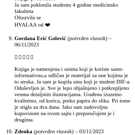
Ja sam poklonila studentu 4 godine medicinsko
fakulteta
Ofusrvila se
HVALAA od ❤️
Gordana Erić Golović
(potvrđen vlasnik)
–
06/11/2023
Knjiga je namenjena i onima koji je koriste samo
informativno,a odličan je materijal za one kojima je
to struka. Ja sam je kupila sinu koji je student DIF-a.
Oduševljen je. Sve je lepo objašnjeno i potkrepljeno
veoma detaljnim ilustracijama. Urađena izuzetno
kvalitetno, od korica, preko papira do slika. Pri tome
je stigla za dva dana. Jako sam zadovoljna
kupovinom na ovom sajtu i preporučujem je i
drugima.
Zdenka
(potvrđen vlasnik)
–
03/11/2023