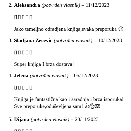
Aleksandra
(potvrđen vlasnik)
–
11/12/2023
Jako temeljno odradjena knjiga,svaka preporuka 😉
Sladjana Zecevic
(potvrđen vlasnik)
–
10/12/2023
Super knjiga I brza dostava!
Jelena
(potvrđen vlasnik)
–
05/12/2023
Knjiga je fantastična kao i saradnja i brza isporuka!
Sve preporuke,oduševljena sam! 👍👌🙈
Dijana
(potvrđen vlasnik)
–
28/11/2023