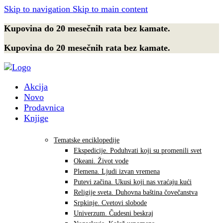
Skip to navigation
Skip to main content
Kupovina do 20 mesečnih rata bez kamate.
Kupovina do 20 mesečnih rata bez kamate.
Akcija
Novo
Prodavnica
Knjige
Tematske enciklopedije
Ekspedicije. Poduhvati koji su promenili svet
Okeani. Život vode
Plemena. Ljudi izvan vremena
Putevi začina. Ukusi koji nas vraćaju kući
Religije sveta. Duhovna baština čovečanstva
Srpkinje. Cvetovi slobode
Univerzum. Čudesni beskraj