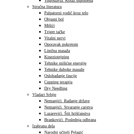
Yugoslavia. Kolaž uspomena
Stručna literatura
Palpatorni vodič kroz telo
Objasni bol
Mišići
Triger tačke
Vitalni nervi
Oporavak pokretom
Limfna masaža
Kineziotejping
Tehnike mišićne energije
Tehnike duboke masaže
Oslobađanje fascije
Cupping terapija
Dry Needling
Vladari Srbije
Nemanjići. Rađanje države
Nemanjići. Stvaranje carstva
Lazarevići. Štit hrišćanstva
Brankovići. Poslednja odbrana
Izabrana dela
Narodni učitelj Pelagić