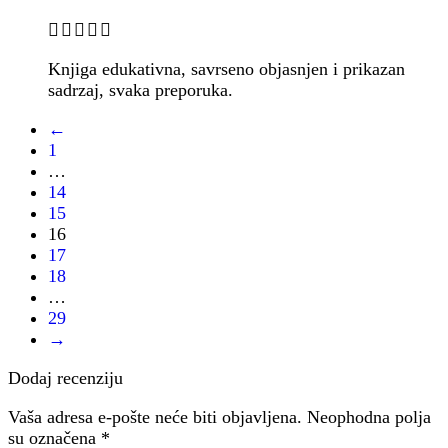
Knjiga edukativna, savrseno objasnjen i prikazan
sadrzaj, svaka preporuka.
←
1
…
14
15
16
17
18
…
29
→
Dodaj recenziju
Vaša adresa e-pošte neće biti objavljena.
Neophodna polja
su označena
*