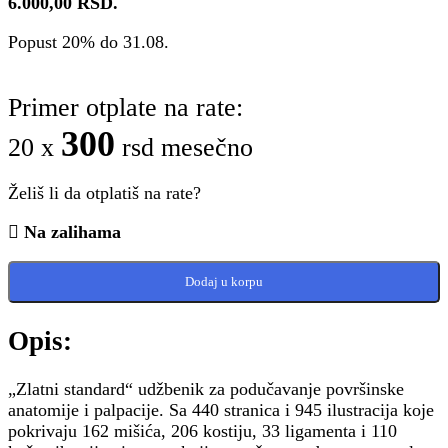
6.000,00 RSD.
Popust 20% do 31.08.
Primer otplate na rate:
300
20 x
rsd mesečno
Želiš li da otplatiš na rate?
Na zalihama
Dodaj u korpu
Opis:
„Zlatni standard“ udžbenik za podučavanje površinske
anatomije i palpacije. Sa 440 stranica i 945 ilustracija koje
pokrivaju 162 mišića, 206 kostiju, 33 ligamenta i 110