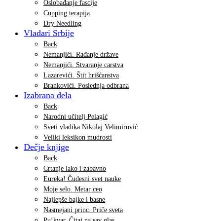
Oslobađanje fascije
Cupping terapija
Dry Needling
Vladari Srbije
Back
Nemanjići. Rađanje države
Nemanjići. Stvaranje carstva
Lazarevići. Štit hrišćanstva
Brankovići. Poslednja odbrana
Izabrana dela
Back
Narodni učitelj Pelagić
Sveti vladika Nikolaj Velimirović
Veliki leksikon mudrosti
Dečje knjige
Back
Crtanje lako i zabavno
Eureka! Čudesni svet nauke
Moje selo. Metar ceo
Najlepše bajke i basne
Nasmejani princ. Priče sveta
Pu!kvar. Čitaj na sav glas