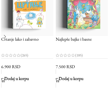
Crtanje lako i zabavno
Najlepše bajke i basne
(265)
(185)
6.900
RSD
7.500
RSD
Dodaj u korpu
Dodaj u korpu