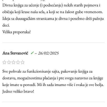
Divna knjiga za učenje (i podsećanje) nekih starih pojmova i
običaja koji krase naša sela, a koji se na žalost gube vremenom.
Ideja sa duuugačkim stranicama je divna i posebno drži pažnju
deci.
Velika preporuka!
Ana Stevanović
✓
–
26/02/2025
Sve pohvale za funkcionisanje sajta, pakovanje knjiga za
dostavu, mogućnostima plaćanja i pre svega naravno za knjige
koje imate u ponudi. Mi ih sada imamo više i svaka je sve bolja.
Jedno veliko bravo!