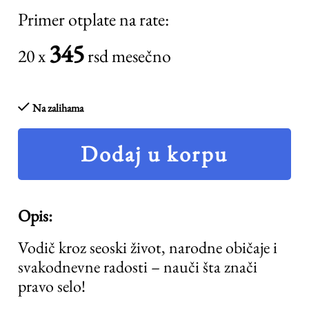
Primer otplate na rate:
345
20 x
rsd mesečno
Na zalihama
Dodaj u korpu
Opis:
Vodič kroz seoski život, narodne običaje i
svakodnevne radosti – nauči šta znači
pravo selo!