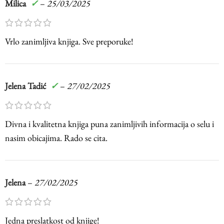
Milica
✓
–
25/03/2025
Vrlo zanimljiva knjiga. Sve preporuke!
Jelena Tadić
✓
–
27/02/2025
Divna i kvalitetna knjiga puna zanimljivih informacija o selu i
nasim obicajima. Rado se cita.
Jelena
–
27/02/2025
Jedna preslatkost od knjige!