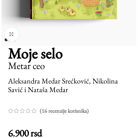
Pogledaj veću sliku
Moje selo
Metar ceo
Aleksandra Medar Srećković, Nikolina
Savić i Nataša Medar
(
16
recenzije korisnika)
6.900
rsd