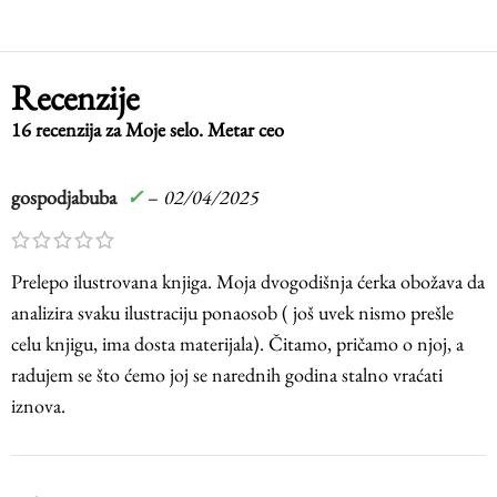
Recenzije
16 recenzija za
Moje selo. Metar ceo
gospodjabuba
✓
–
02/04/2025
Prelepo ilustrovana knjiga. Moja dvogodišnja ćerka obožava da
analizira svaku ilustraciju ponaosob ( još uvek nismo prešle
celu knjigu, ima dosta materijala). Čitamo, pričamo o njoj, a
radujem se što ćemo joj se narednih godina stalno vraćati
iznova.