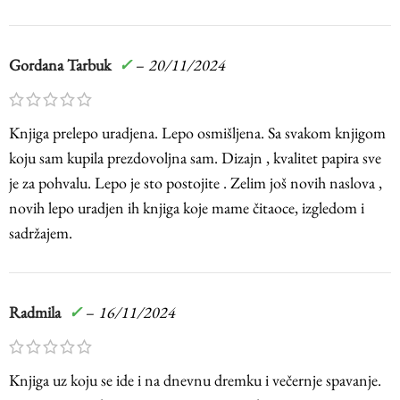
Gordana Tarbuk
✓
–
20/11/2024
Knjiga prelepo uradjena. Lepo osmišljena. Sa svakom knjigom
koju sam kupila prezdovoljna sam. Dizajn , kvalitet papira sve
je za pohvalu. Lepo je sto postojite . Zelim još novih naslova ,
novih lepo uradjen ih knjiga koje mame čitaoce, izgledom i
sadržajem.
Radmila
✓
–
16/11/2024
Knjiga uz koju se ide i na dnevnu dremku i večernje spavanje.