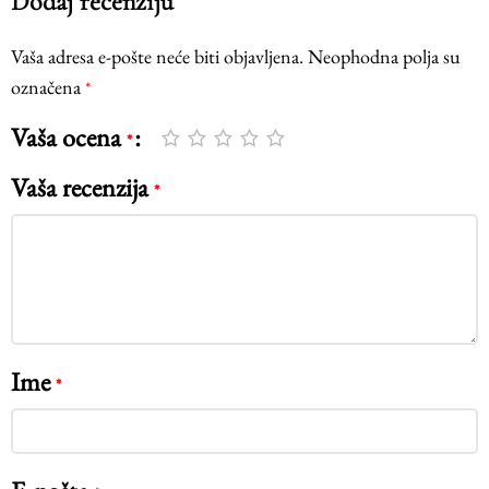
Dodaj recenziju
Vaša adresa e-pošte neće biti objavljena.
Neophodna polja su
označena
*
Vaša ocena
*
Vaša recenzija
*
Ime
*