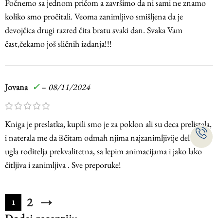
Počnemo sa jednom pričom a završimo da ni sami ne znamo
koliko smo pročitali. Veoma zanimljivo smišljena da je
devojčica drugi razred čita bratu svaki dan. Svaka Vam
čast,čekamo još sličnih izdanja!!!
Jovana
✓
–
08/11/2024
Kniga je preslatka, kupili smo je za poklon ali su deca prelistala,
i naterala me da iščitam odmah njima najzanimljivije delove. Iz
ugla roditelja prekvalitetna, sa lepim animacijama i jako lako
čitljiva i zanimljiva . Sve preporuke!
2
→
1