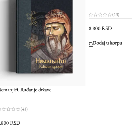
(13)
8.800
RSD
Dodaj u korpu
emanjići. Rađanje države
(41)
.800
RSD