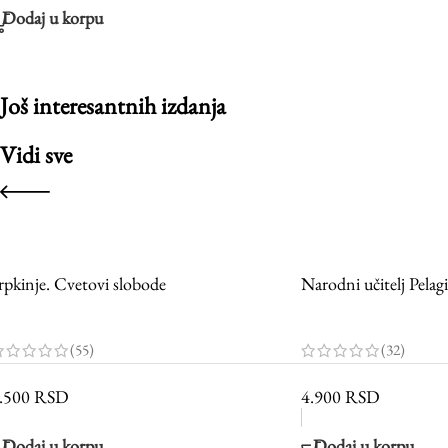
Dodaj u korpu
Još interesantnih izdanja
Vidi sve
rpkinje. Cvetovi slobode
Narodni učitelj Pelagi
(55)
(32)
.500
RSD
4.900
RSD
Dodaj u korpu
Dodaj u korpu