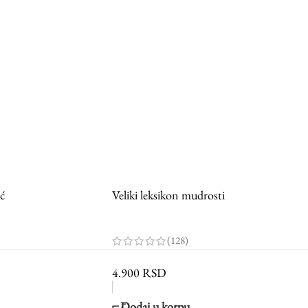
ć
Veliki leksikon mudrosti
(128)
4.900
RSD
Dodaj u korpu