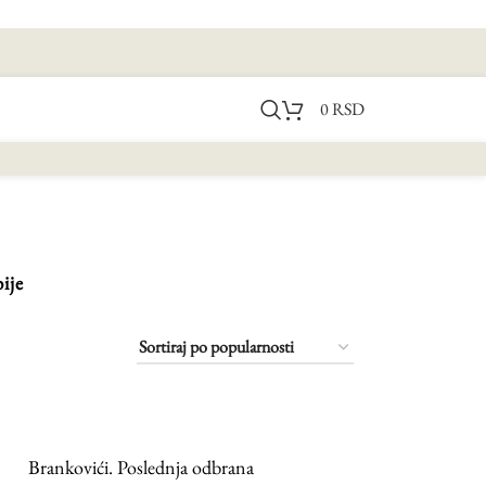
0
RSD
ije
Brankovići. Poslednja odbrana